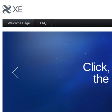
Welcome Page
FAQ
Click
the 